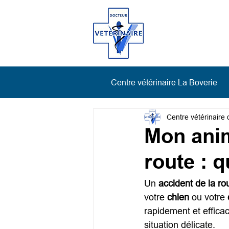
Centre vétérinaire La Boverie
Centre vétérinaire 
Mon anim
route : q
Un 
accident de la ro
votre 
chien
 ou votre 
rapidement et effica
situation délicate.