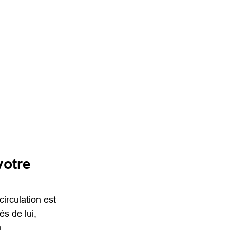
otre 
irculation est 
s de lui, 
 