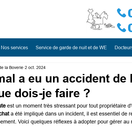
Nos services
Service de garde de nuit et de WE
Docteurs
de la Boverie
2 oct. 2024
al a eu un accident de 
ue dois-je faire ?
ute
 est un moment très stressant pour tout propriétaire d'
chat 
a été impliqué dans un incident, il est essentiel de r
cement. Voici quelques réflexes à adopter pour gérer au 