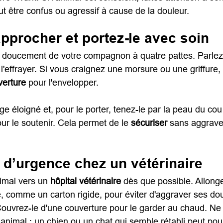
ut être confus ou agressif à cause de la douleur.
approcher et portez-le avec soin
doucement de votre compagnon à quatre pattes. Parlez-l
l'effrayer. Si vous craignez une morsure ou une griffure, 
verture
 pour l'envelopper.
ge éloigné et, pour le porter, tenez-le par la peau du co
r le soutenir. Cela permet de le 
sécuriser 
sans aggrave
d’urgence chez un vétérinaire
imal vers un 
hôpital vétérinaire
 dès que possible. Allonge
e, comme un carton rigide, pour éviter d'aggraver ses do
Couvrez-le d'une couverture pour le garder au chaud. Ne 
animal : un chien ou un chat qui semble rétabli peut pour