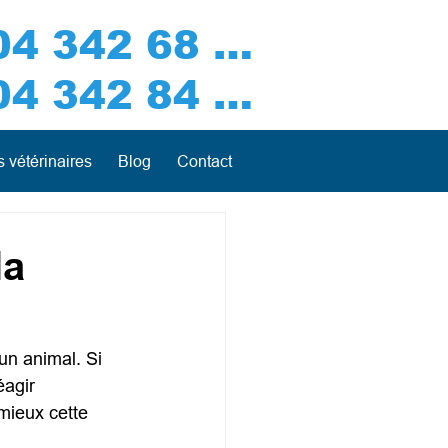
04 342 68 50
04 342 84 66
 vétérinaires
Blog
Contact
la
un animal. Si 
éagir 
mieux cette 